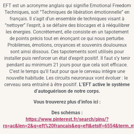
EFT est un acronyme anglais qui signifie Emotional Freedom
Techniques, soit “Techniques de libération émotionnelle” en
français. Il s’agit d’un ensemble de techniques visant à
“nettoyer” l’esprit, à se défaire des blocages et à rééquilibrer
les énergies. Concrètement, elle consiste en un tapotement
de points précis tout en énonçant ce qui nous perturbe.
Problèmes, émotions, croyances et souvenirs douloureux
sont ainsi dissous. Ces tapotements sont utilisés pour
installer puis renforcer un état d’esprit positif. Il faut s’y tenir
pendant au minimum 21 jours pour que cela soit efficace.
C’est le temps qu’il faut pour que le cerveau intègre une
nouvelle habitude. Les circuits neuronaux vont évoluer : le
cerveau sera entraîné à être positif.
L’EFT active le système
d’autoguérison de notre corps.
Vous trouverez plus d’infos ici :
Des schémas :
https://www.pinterest.fr/search/pins/?
rs=ac&len=2&q=eft%20francais&eq=eft&etslf=6554&term_