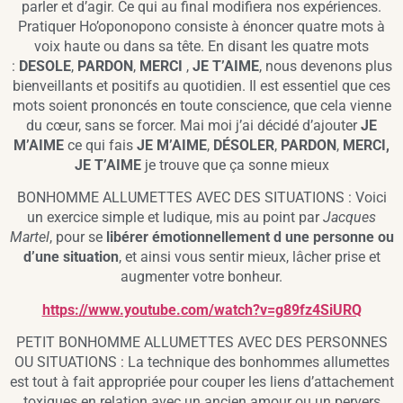
parler et d’agir. Ce qui au final modifiera nos expériences.
Pratiquer Ho’oponopono consiste à énoncer quatre mots à
voix haute ou dans sa tête. En disant les quatre mots
:
DESOLE
,
PARDON
,
MERCI
,
JE T’AIME
, nous devenons plus
bienveillants et positifs au quotidien. Il est essentiel que ces
mots soient prononcés en toute conscience, que cela vienne
du cœur, sans se forcer. Mai moi j’ai décidé d’ajouter
JE
M’AIME
ce qui fais
JE M’AIME
,
DÉSOLER
,
PARDON
,
MERCI,
JE T’AIME
je trouve que ça sonne mieux
BONHOMME ALLUMETTES AVEC DES SITUATIONS : Voici
un exercice simple et ludique, mis au point par
Jacques
Martel
, pour se
libérer émotionnellement d une personne ou
d’une situation
, et ainsi vous sentir mieux, lâcher prise et
augmenter votre bonheur.
https://www.youtube.com/watch?v=g89fz4SiURQ
PETIT BONHOMME ALLUMETTES AVEC DES PERSONNES
OU SITUATIONS : La technique des bonhommes allumettes
est tout à fait appropriée pour couper les liens d’attachement
toxiques en relation avec un ancien amour ou un pervers