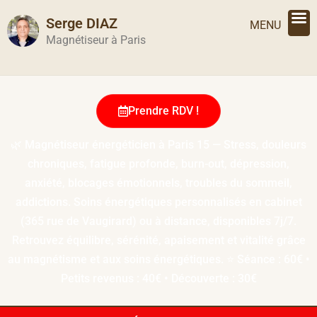
Serge DIAZ
X
MENU
Prendre RDV !
Magnétiseur à Paris
Prendre RDV !
🌿 Magnétiseur énergéticien à Paris 15 — Stress, douleurs
chroniques, fatigue profonde, burn-out, dépression,
anxiété, blocages émotionnels, troubles du sommeil,
addictions. Soins énergétiques personnalisés en cabinet
(365 rue de Vaugirard) ou à distance, disponibles 7j/7.
Retrouvez équilibre, sérénité, apaisement et vitalité grâce
au magnétisme et aux soins énergétiques. ⭐ Séance : 60€ •
Petits revenus : 40€ • Découverte : 30€