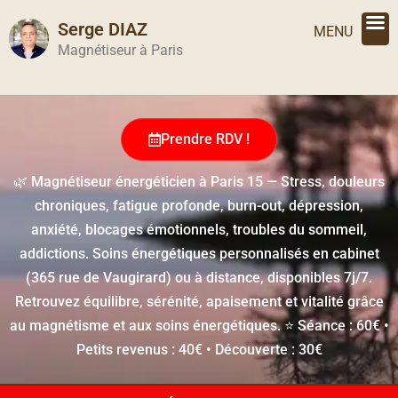
Serge DIAZ
X
MENU
Prendre RDV !
Magnétiseur à Paris
Prendre RDV !
🌿 Magnétiseur énergéticien à Paris 15 — Stress, douleurs
chroniques, fatigue profonde, burn-out, dépression,
anxiété, blocages émotionnels, troubles du sommeil,
addictions. Soins énergétiques personnalisés en cabinet
(365 rue de Vaugirard) ou à distance, disponibles 7j/7.
Retrouvez équilibre, sérénité, apaisement et vitalité grâce
au magnétisme et aux soins énergétiques. ⭐ Séance : 60€ •
Petits revenus : 40€ • Découverte : 30€