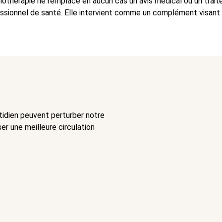
thothérapie ne remplace en aucun cas un avis médical ou un trait
ssionnel de santé. Elle intervient comme un complément visant à
uotidien peuvent perturber notre
ser une meilleure circulation